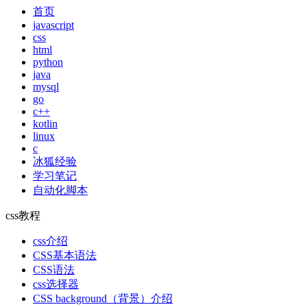
首页
javascript
css
html
python
java
mysql
go
c++
kotlin
linux
c
冰狐经验
学习笔记
自动化脚本
css教程
css介绍
CSS基本语法
CSS语法
css选择器
CSS background（背景）介绍