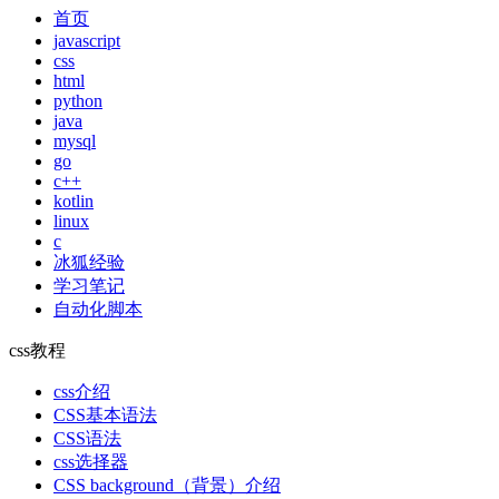
首页
javascript
css
html
python
java
mysql
go
c++
kotlin
linux
c
冰狐经验
学习笔记
自动化脚本
css教程
css介绍
CSS基本语法
CSS语法
css选择器
CSS background（背景）介绍