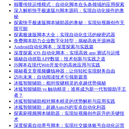
颠覆传统运维模式：自动化脚本在头条领域的应用探索
深入解析快手极速版JS脚本源码：实现自动化操作的奥
秘
探索快手极速版脚本辅助器的奥秘：实现短视频创作无
限可能
探索极速版脚本大全：实现自动化生活的秘密武器
免费脚本助力企业数字化转型：揭秘高效开源神器
Android自动化脚本：深度探索与实践篇
深度探索 iOS 自动化脚本：实现高效 app 测试与运维
揭秘自动抓取APP数据：技术创新与实践之道
JS脚本在现代Web开发中的高效应用与实践
揭秘看文章视频赚钱神器：让你轻松实现财务自由
迈向未来：自动阅读技术引领新篇章
冰狐智能辅助：相对按键精灵的卓越优势揭秘
冰狐智能辅助 vs 触动精灵：谁将成为新一代智能助手王
者？
冰狐智能辅助相对脚本精灵的优势解析与应用实践
冰狐智能辅助：超越AutoJS的安卓自动化利器
探索刷视频脚本辅助器：实现短视频创作跃升的关键技
术
深度探索自动养号脚本：实现社交媒体账号自动化运营