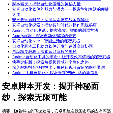
脚本精灵：揭秘自动化运维的神秘力量
安卓自动化软件的魅力与潜力——探索智能生活的便捷
之道
安卓测试新时代：深度探索与实战案例解析
安卓自动化探索：揭秘智能时代的操作系统秘密
Android自动化测试：探索高效、智能的测试方法
Auto.js官网：探索自动化编程的未来
安卓自动化APP：智能生活的秘密武器
自动化脚本工具助力软件开发与运维高效协同
自动精灵教程：探索智能编程的奥秘
Android自动化工具的革命：让开发效率倍增的秘密武器
快手定制版：探索短视频领域的个性化之路
深入解析抖音抓包技术：揭秘短视频背后的网络通信
Android手机自动化：探索未来智能生活的新篇章
安卓脚本开发：揭开神秘面
纱，探索无限可能
摘要：随着科技的飞速发展，安卓系统在我国市场的占有率逐