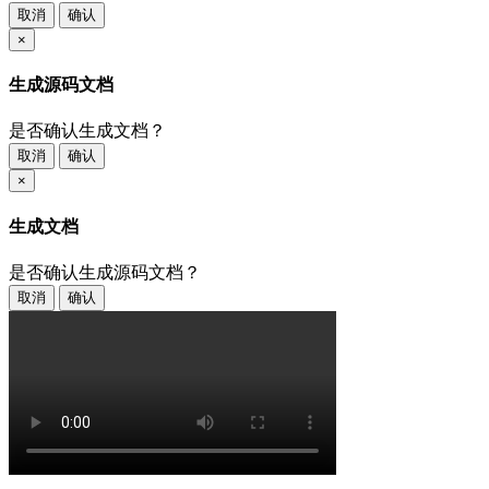
取消
确认
×
生成源码文档
是否确认生成文档？
取消
确认
×
生成文档
是否确认生成源码文档？
取消
确认