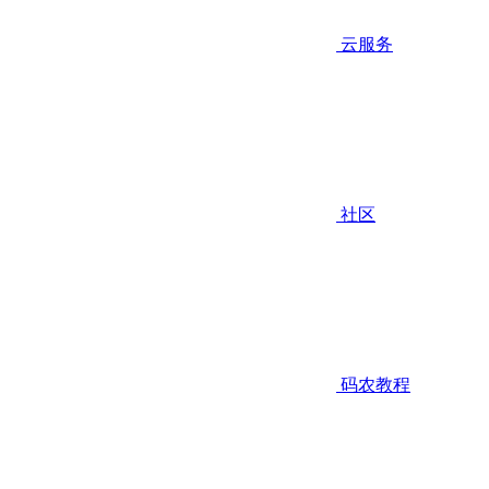
云服务
社区
码农教程