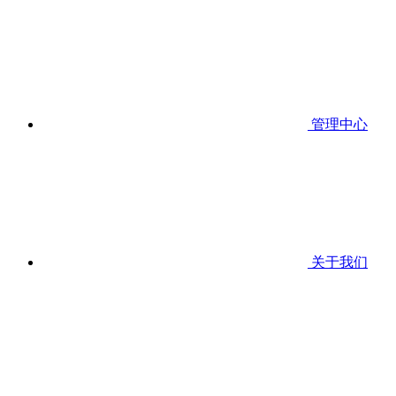
管理中心
关于我们