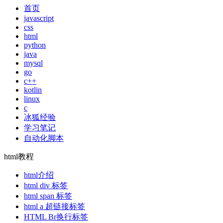
首页
javascript
css
html
python
java
mysql
go
c++
kotlin
linux
c
冰狐经验
学习笔记
自动化脚本
html教程
html介绍
html div 标签
html span 标签
html a 超链接标签
HTML Br换行标签