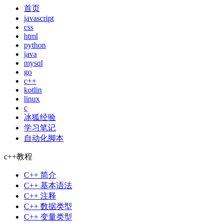
首页
javascript
css
html
python
java
mysql
go
c++
kotlin
linux
c
冰狐经验
学习笔记
自动化脚本
c++教程
C++ 简介
C++ 基本语法
C++ 注释
C++ 数据类型
C++ 变量类型