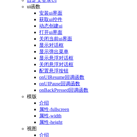
自定义登录UI
ui函数
安装ui界面
获取ui控件
动态创建ui
打开ui界面
关闭当前ui界面
显示对话框
显示弹出菜单
显示悬浮对话框
关闭悬浮对话框
配置悬浮按钮
onUIResume回调函数
onUIPause回调函数
onBackPressed回调函数
模版
介绍
属性-fullscreen
属性-width
属性-height
视图
介绍