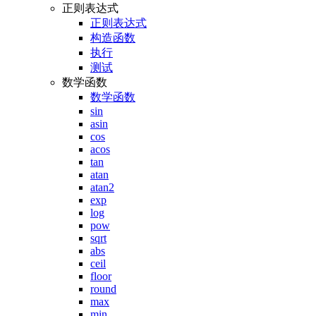
正则表达式
正则表达式
构造函数
执行
测试
数学函数
数学函数
sin
asin
cos
acos
tan
atan
atan2
exp
log
pow
sqrt
abs
ceil
floor
round
max
min