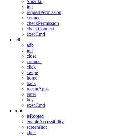
Shizuku
init
requestPermission
connect
checkPermission
checkConnect
execCmd
adb
adb
init
close
connect
click
swipe
home
back
recentApps
enter
key
execCmd
root
isRooted
enableAccessibility
screenshot
click