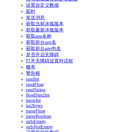
设置自定义数据
延时
发送消息
获取当前冰狐版本
获取最新冰狐版本
获取app名称
获取前台app名
获取前台app包名
是否开启无障碍
打开无障碍设置对话框
概率
警告框
randInt
randFloat
randString
floatDim2int
parseInt
int2bytes
parseFloat
parseBoolean
strIsEmpty
strIsNotEmpty