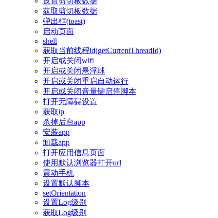
设置剪切板数据
获取剪切板数据
弹出框(toast)
启动页面
shell
获取当前线程id(getCurrentThreadId)
开启或关闭wifi
开启或关闭悬浮球
开启或关闭重启自动运行
开启或关闭音量键启停脚本
打开无障碍设置
获取ip
杀掉后台app
安装app
卸载app
打开应用信息页面
使用默认浏览器打开url
震动手机
设置默认脚本
setOrientation
设置Log级别
获取Log级别