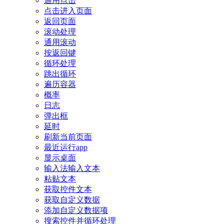
通用点击
点击进入页面
返回页面
滚动处理
通用滚动
按返回键
循环处理
跳出循环
遍历容器
概率
日志
弹出框
延时
刷新当前页面
最近运行app
显示桌面
输入法输入文本
粘贴文本
获取控件文本
获取自定义数据
添加自定义数据项
搜索控件并循环处理