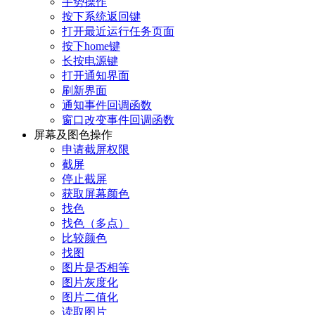
手势操作
按下系统返回键
打开最近运行任务页面
按下home键
长按电源键
打开通知界面
刷新界面
通知事件回调函数
窗口改变事件回调函数
屏幕及图色操作
申请截屏权限
截屏
停止截屏
获取屏幕颜色
找色
找色（多点）
比较颜色
找图
图片是否相等
图片灰度化
图片二值化
读取图片