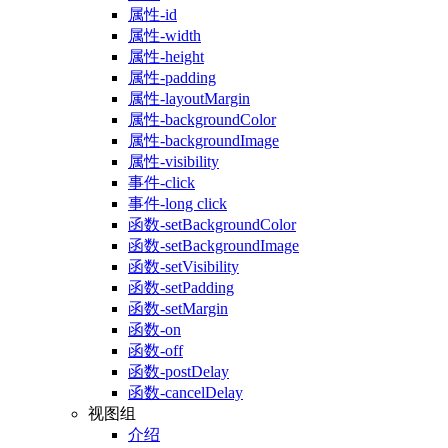
属性-id
属性-width
属性-height
属性-padding
属性-layoutMargin
属性-backgroundColor
属性-backgroundImage
属性-visibility
事件-click
事件-long click
函数-setBackgroundColor
函数-setBackgroundImage
函数-setVisibility
函数-setPadding
函数-setMargin
函数-on
函数-off
函数-postDelay
函数-cancelDelay
视图组
介绍