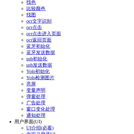
找色
比较颜色
找图
ocr文字识别
ocr点击
ocr点击进入页面
ocr返回页面
蓝牙初始化
蓝牙发送数据
usb初始化
usb发送数据
Yolo初始化
Yolo检测图片
亮屏
变量声明
弹窗处理
广告处理
窗口变化处理
通知处理
用户界面(UI)
UI介绍(必看)