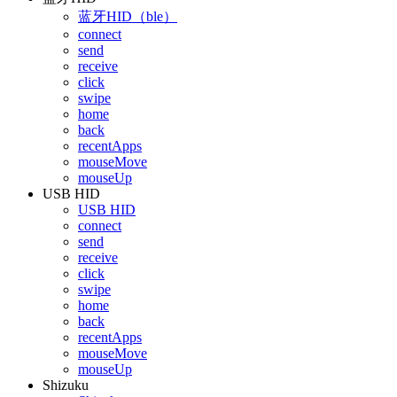
蓝牙HID（ble）
connect
send
receive
click
swipe
home
back
recentApps
mouseMove
mouseUp
USB HID
USB HID
connect
send
receive
click
swipe
home
back
recentApps
mouseMove
mouseUp
Shizuku