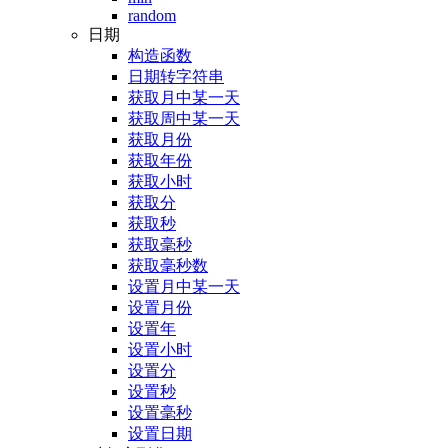
random
日期
构造函数
日期转字符串
获取月中某一天
获取周中某一天
获取月份
获取年份
获取小时
获取分
获取秒
获取毫秒
获取毫秒数
设置月中某一天
设置月份
设置年
设置小时
设置分
设置秒
设置毫秒
设置日期