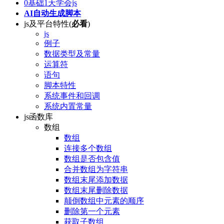
0基础1天学会js
AI自动生成脚本
js及平台特性(
必看
)
js
例子
数据类型及常量
运算符
语句
脚本特性
系统事件和回调
系统内置常量
js函数库
数组
数组
连接多个数组
数组是否包含值
合并数组为字符串
数组末尾添加数据
数组末尾删除数据
颠倒数组中元素的顺序
删除第一个元素
获取子数组