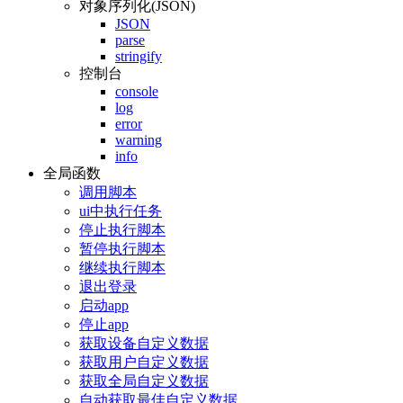
对象序列化(JSON)
JSON
parse
stringify
控制台
console
log
error
warning
info
全局函数
调用脚本
ui中执行任务
停止执行脚本
暂停执行脚本
继续执行脚本
退出登录
启动app
停止app
获取设备自定义数据
获取用户自定义数据
获取全局自定义数据
自动获取最佳自定义数据