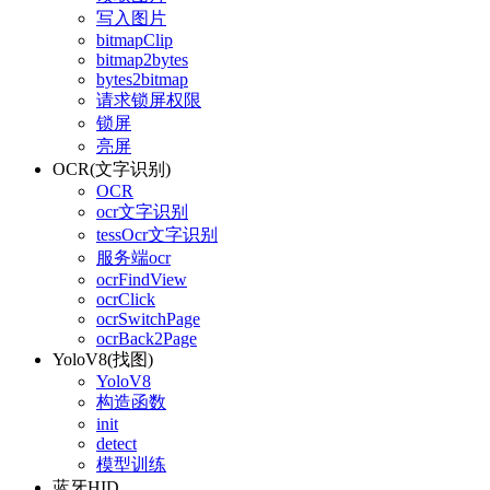
写入图片
bitmapClip
bitmap2bytes
bytes2bitmap
请求锁屏权限
锁屏
亮屏
OCR(文字识别)
OCR
ocr文字识别
tessOcr文字识别
服务端ocr
ocrFindView
ocrClick
ocrSwitchPage
ocrBack2Page
YoloV8(找图)
YoloV8
构造函数
init
detect
模型训练
蓝牙HID