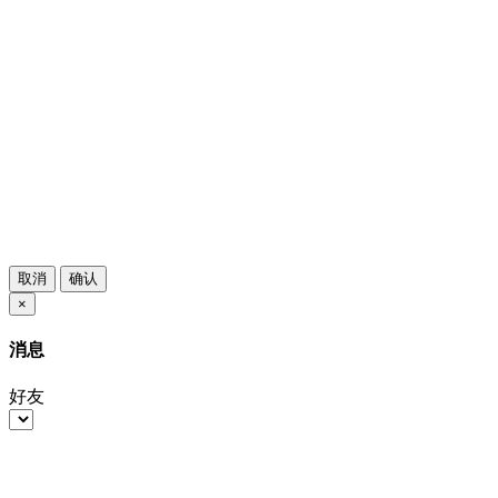
取消
确认
×
消息
好友