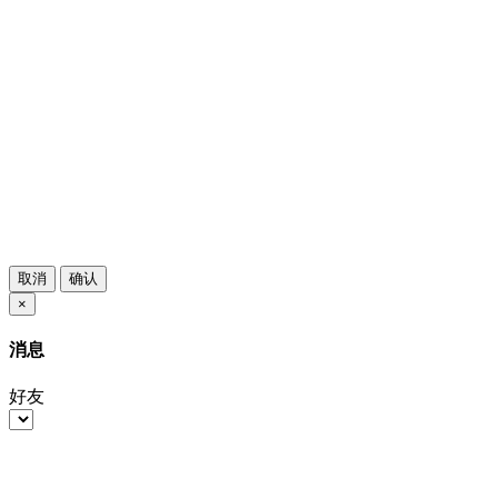
取消
确认
×
消息
好友