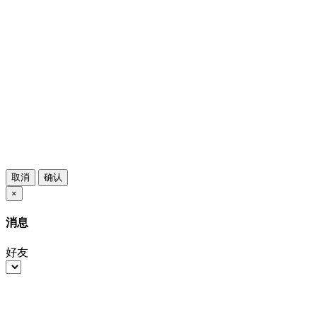
取消
确认
×
消息
好友