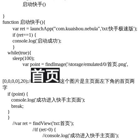
启动快手()
}
function 启动快手(){
var ret = launchApp("com.kuaishou.nebula",'txt:快手极速版');
if (ret==1) {
console.log('启动成功');
}
while(true){
sleep(100);
var point = findImage('/storage/emulated/0/首页.png',
[0,0,0,0],20);//
这个图片是主页面左下角的首页两
字
if (point) {
console.log('成功进入快手主页面');
break;
}
}
//var ret = findView('txt:首页');
//if (ret>0) {
//console.log('成功进入快手主页面');