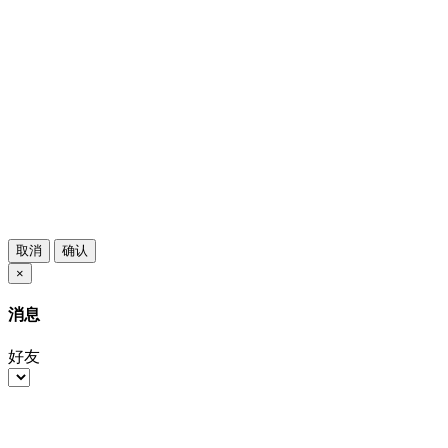
取消
确认
×
消息
好友