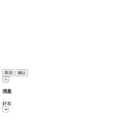
取消
确认
×
消息
好友