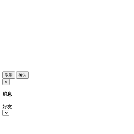
取消
确认
×
消息
好友