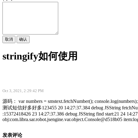
取消
确认
stringify如何使用
Oct 3, 2021, 2:29:42 PM
源码： var numbers = smstext.fetchNumber(); console.log(numbers); v
测试短信好多好多123455 20 14:27:37.384 debug JSString fetchNumber 
:15372418426 23 14:27:37.386 debug JSString find start:21 24 14:
obj:com.libra.sar.robot.jsengine.var.object.Console@d518b05 item:
发表评论