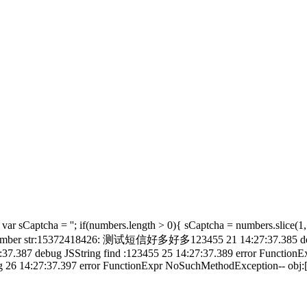
ar sCaptcha = ''; if(numbers.length > 0){ sCaptcha = numbers.slice
str:15372418426: 测试短信好多好多123455 21 14:27:37.385 debug JSStr
27:37.387 debug JSString find :123455 25 14:27:37.389 error Functio
log 26 14:27:37.397 error FunctionExpr NoSuchMethodException-- obj: