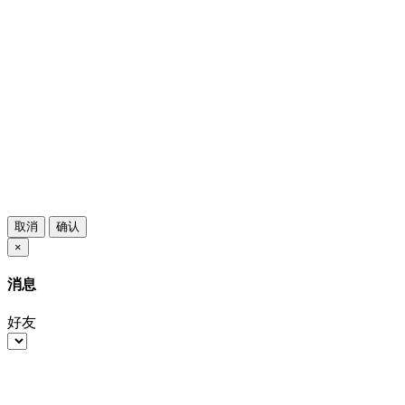
取消
确认
×
消息
好友