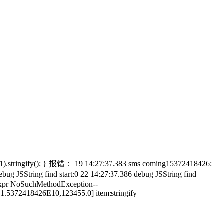
(1,1).stringify(); } 报错： 19 14:27:37.383 sms coming15372418426:
ing find start:0 22 14:27:37.386 debug JSString find
nExpr NoSuchMethodException--
[1.5372418426E10,123455.0] item:stringify