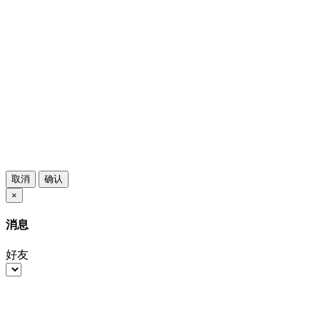
取消
确认
×
消息
好友