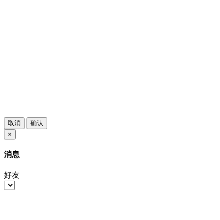
取消
确认
×
消息
好友