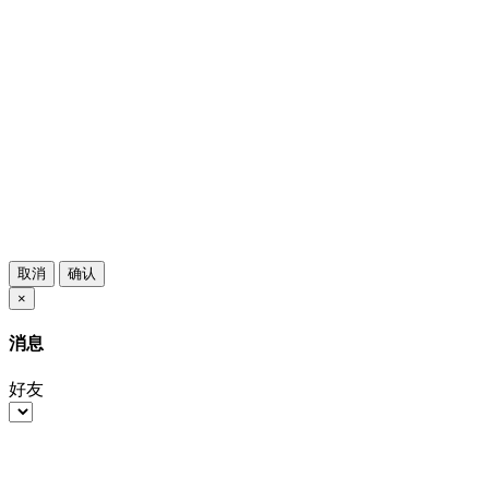
取消
确认
×
消息
好友