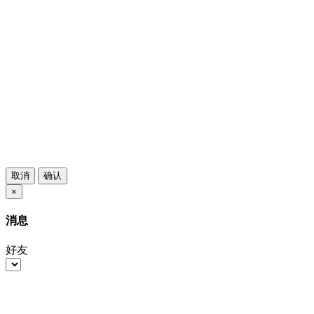
取消
确认
×
消息
好友