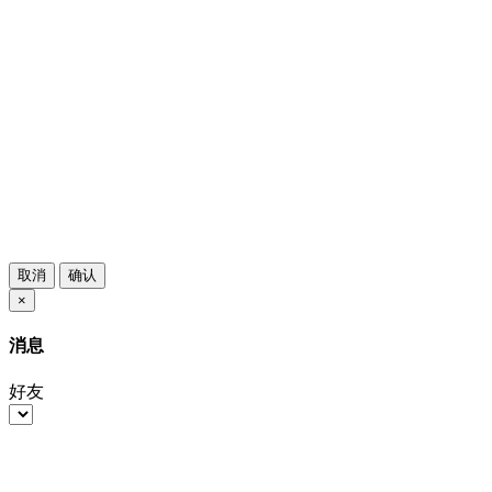
取消
确认
×
消息
好友