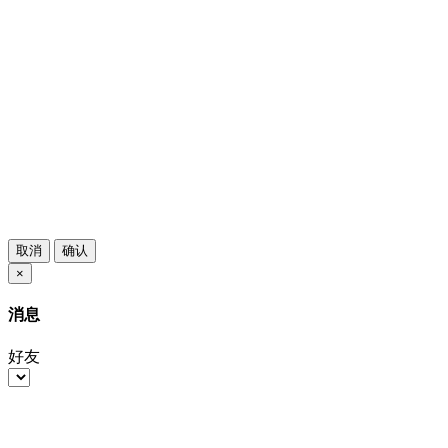
取消
确认
×
消息
好友