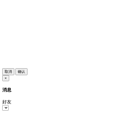
取消
确认
×
消息
好友