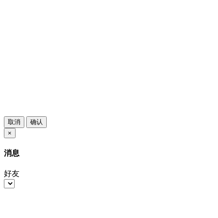
取消
确认
×
消息
好友