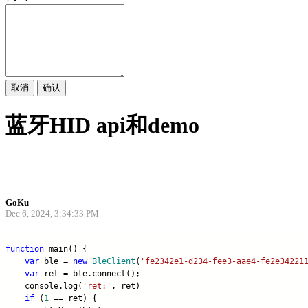
取消
确认
蓝牙HID api和demo
GoKu
Dec 6, 2024, 3:34:33 PM
function
 main() {
var
 ble = 
new
BleClient
(
'fe2342e1-d234-fee3-aae4-fe2e34221
var
 ret = ble.connect();
    console.log(
'ret:'
, ret)
if
 (
1
 == ret) {