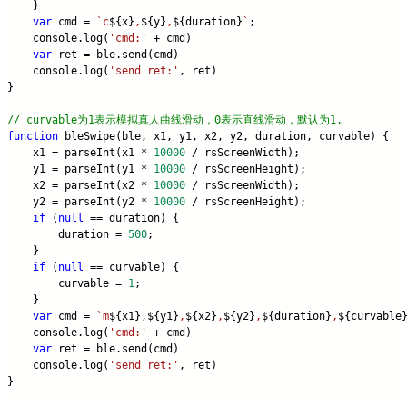
    }
var
 cmd = 
`c
${x}
,
${y}
,
${duration}
`
;
    console.log(
'cmd:'
 + cmd)
var
 ret = ble.send(cmd)
    console.log(
'send ret:'
, ret)
}
// curvable为1表示模拟真人曲线滑动，0表示直线滑动，默认为1.
function
 bleSwipe(ble, x1, y1, x2, y2, duration, curvable) {
    x1 = parseInt(x1 * 
10000
 / rsScreenWidth);
    y1 = parseInt(y1 * 
10000
 / rsScreenHeight);
    x2 = parseInt(x2 * 
10000
 / rsScreenWidth);
    y2 = parseInt(y2 * 
10000
 / rsScreenHeight);
if
 (
null
 == duration) {
        duration = 
500
;
    }
if
 (
null
 == curvable) {
        curvable = 
1
;
    }
var
 cmd = 
`m
${x1}
,
${y1}
,
${x2}
,
${y2}
,
${duration}
,
${curvable
    console.log(
'cmd:'
 + cmd)
var
 ret = ble.send(cmd)
    console.log(
'send ret:'
, ret)
}