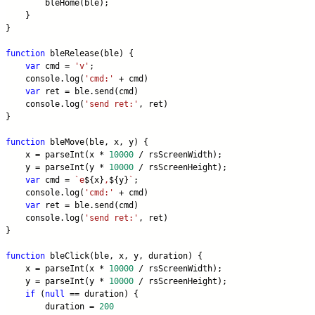
        bleHome(ble);
    }
}
function
 bleRelease(ble) {
var
 cmd = 
'v'
;
    console.log(
'cmd:'
 + cmd)
var
 ret = ble.send(cmd)
    console.log(
'send ret:'
, ret)
}
function
 bleMove(ble, x, y) {
    x = parseInt(x * 
10000
 / rsScreenWidth);
    y = parseInt(y * 
10000
 / rsScreenHeight);
var
 cmd = 
`e
${x}
,
${y}
`
;
    console.log(
'cmd:'
 + cmd)
var
 ret = ble.send(cmd)
    console.log(
'send ret:'
, ret)
}
function
 bleClick(ble, x, y, duration) {
    x = parseInt(x * 
10000
 / rsScreenWidth);
    y = parseInt(y * 
10000
 / rsScreenHeight);
if
 (
null
 == duration) {
        duration = 
200