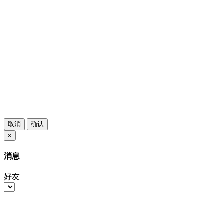
取消
确认
×
消息
好友