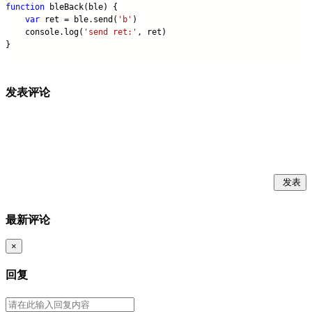
function
 bleBack(ble) {
var
 ret = ble.send(
'b'
)
    console.log(
'send ret:'
, ret)
}
发表评论
发表
最新评论
×
回复